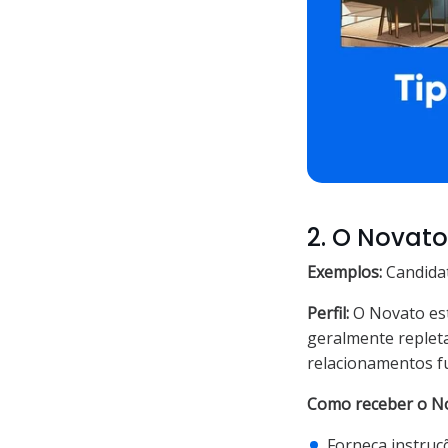
2. O Novato
Exemplos:
Candidat
Perfil:
O Novato está
geralmente repleta 
relacionamentos fu
Como receber o N
Forneça instruç