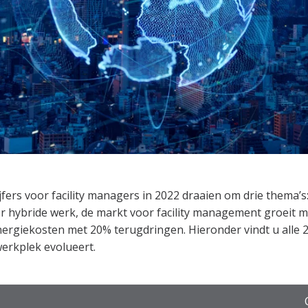
ijfers voor facility managers in 2022 draaien om drie thema’s
or hybride werk, de markt voor facility management groeit 
ergiekosten met 20% terugdringen. Hieronder vindt u alle 20
erkplek evolueert.