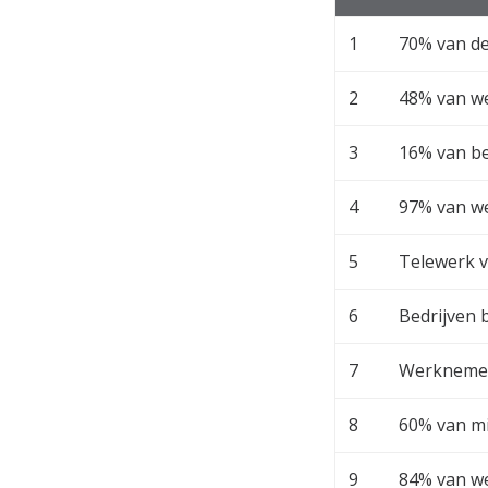
1
70% van de
2
48% van we
3
16% van be
4
97% van w
5
Telewerk v
6
Bedrijven 
7
Werknemers
8
60% van mil
9
84% van we