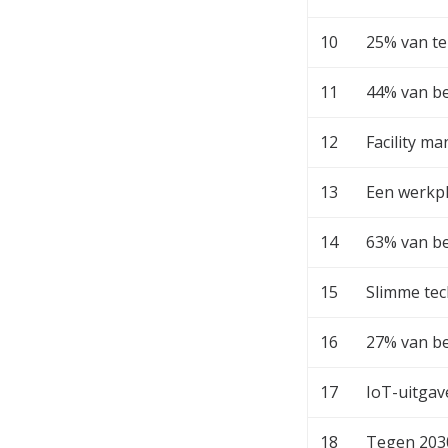
10
25% van te
11
44% van be
12
Facility m
13
Een werkpl
14
63% van be
15
Slimme tec
16
27% van bed
17
IoT-uitgav
18
Tegen 2030