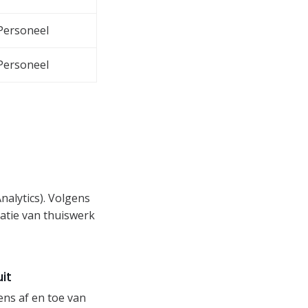
Personeel
Personeel
alytics). Volgens
atie van thuiswerk
it
ns af en toe van