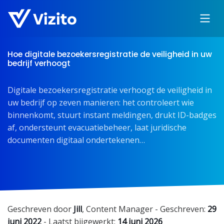
Hoe digitale bezoekersregistratie de veiligheid in uw
bedrijf verhoogt
Digitale bezoekersregistratie verhoogt de veiligheid in
uw bedrijf op zeven manieren: het controleert wie
binnenkomt, stuurt instant meldingen, drukt ID-badges
af, ondersteunt evacuatiebeheer, laat juridische
documenten digitaal ondertekenen…
Geschreven door
Jill
,
Content Manager
- Geschreven:
29
juni 2022
- Laatst bijgewerkt:
14 juni 2026