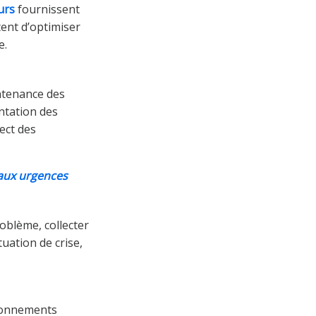
urs
fournissent
tent d’optimiser
e.
intenance des
ntation des
ect des
 aux urgences
roblème, collecter
tuation de crise,
ironnements