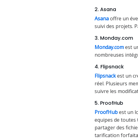
2. Asana
Asana
offre un éve
suivi des projets. 
3. Monday.com
Monday.com
est un
nombreuses intégrat
4. Flipsnack
Flipsnack
est un cr
réel. Plusieurs me
suivre les modifica
5. ProofHub
ProofHub
est un l
equipes de toutes t
partager des fichi
tarification forfai