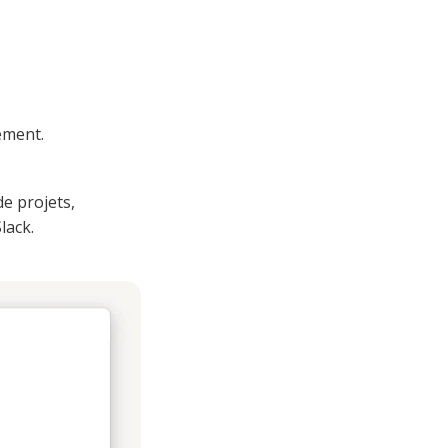
ement.
e projets,
lack.