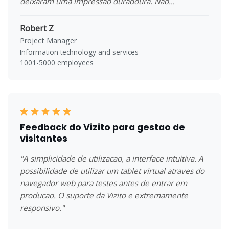
deixaram uma impressao duradoura. Nao
encontramos nenhuma outra ferramenta com a
mesma gama de funcoes em condicoes tao
Robert Z
favoraveis (preco, suporte, abertura a mudancas)."
Project Manager
Information technology and services
1001-5000 employees
Feedback do Vizito para gestao de
visitantes
"A simplicidade de utilizacao, a interface intuitiva. A
possibilidade de utilizar um tablet virtual atraves do
navegador web para testes antes de entrar em
producao. O suporte da Vizito e extremamente
responsivo."