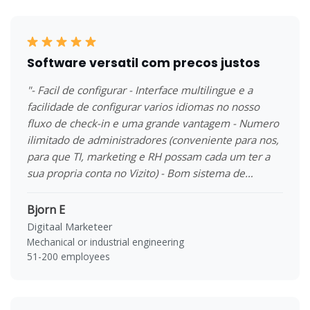
Software versatil com precos justos
"- Facil de configurar - Interface multilingue e a
facilidade de configurar varios idiomas no nosso
fluxo de check-in e uma grande vantagem - Numero
ilimitado de administradores (conveniente para nos,
para que TI, marketing e RH possam cada um ter a
sua propria conta no Vizito) - Bom sistema de
notificacoes - Acompanhamento facil do uso e
registo de visitantes no painel de controlo"
Bjorn E
Digitaal Marketeer
Mechanical or industrial engineering
51-200 employees