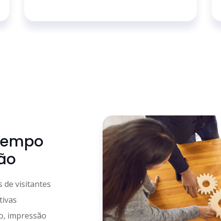
 tempo
ão
 de visitantes
tivas
ão, impressão