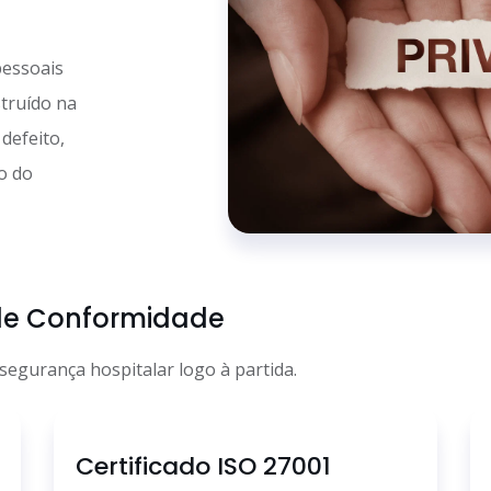
pessoais
struído na
defeito,
o do
s de Conformidade
segurança hospitalar logo à partida.
Certificado ISO 27001