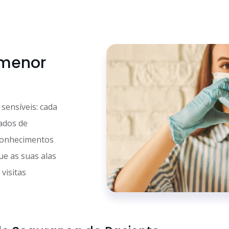
 menor
sensíveis: cada
dados de
econhecimentos
ue as suas alas
visitas