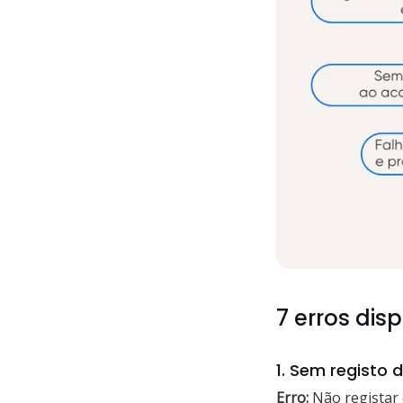
7 erros dis
1. Sem registo d
Erro:
Não registar 