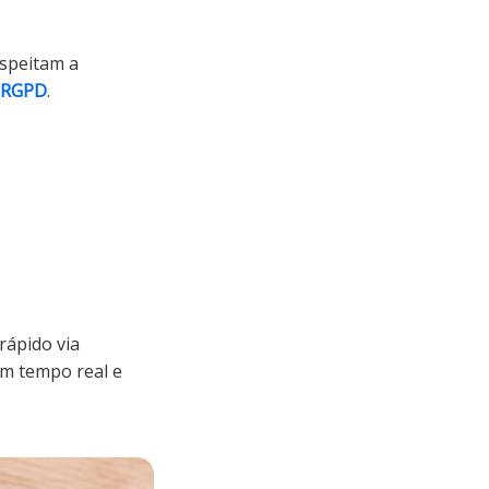
espeitam a
RGPD
.
 rápido via
em tempo real e