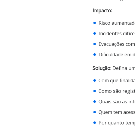
Impacto:
Risco aumentad
Incidentes difíc
Evacuações comp
Dificuldade em
Solução:
Defina uma
Com que finalida
Como são regis
Quais são as in
Quem tem acess
Por quanto tem