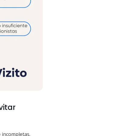
itar
e incompletas.