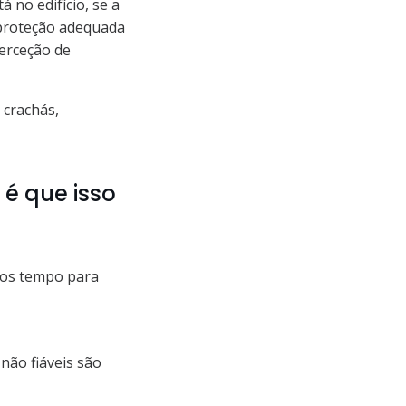
no edifício, se a
proteção adequada
erceção de
 crachás,
é que isso
enos tempo para
 não fiáveis são