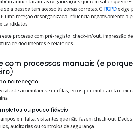
ambém aumentaram: as organizações querem saber quem está 
a e se a pessoa tem acesso às zonas corretas. O
RGPD
exige 
. E uma receção desorganizada influencia negativamente a p
 e candidatos.
este processo com pré-registo, check-in/out, impressão de
natura de documentos e relatórios.
e com processos manuais (e porque 
iro)
mpo na receção
visitante acumulam-se em filas, erros por multitarefa e m
ína.
ompletos ou pouco fiáveis
, campos em falta, visitantes que não fazem check-out. Dados
rios, auditorias ou controlos de segurança.