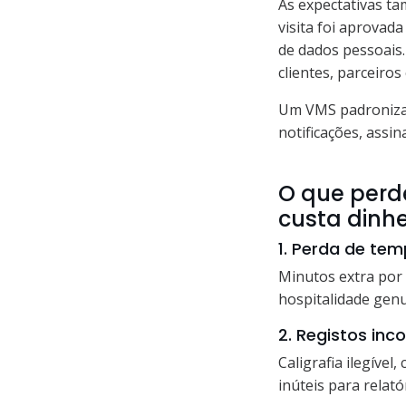
As expectativas t
visita foi aprovad
de dados pessoais
clientes, parceiros
Um VMS padroniza 
notificações, assi
O que perd
custa dinhe
1. Perda de te
Minutos extra por 
hospitalidade genu
2. Registos inc
Caligrafia ilegível
inúteis para relató