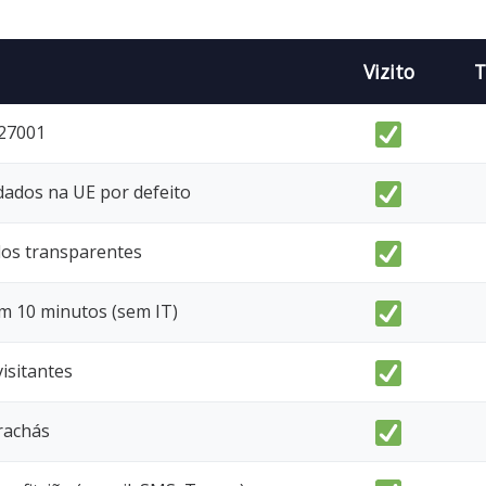
Vizito
T
 27001
dados na UE por defeito
dos transparentes
m 10 minutos (sem IT)
visitantes
rachás