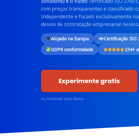
Solutions) é o Vizito
: certificado ISO 27001
com preços transparentes e classificado c
Independente e focado exclusivamente na 
desvio de contratação empresarial necessá
Alojado na Europa
Certificação ISO
GDPR conformidade
234+ a
Experimente gratis
ou reservar uma demo