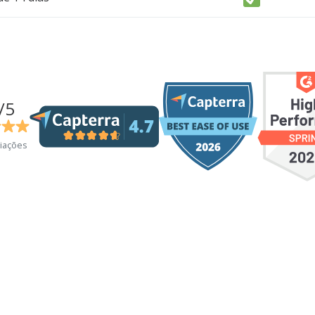
/5
liações