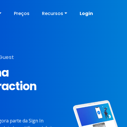
Preços
Recursos
Login
 Guest
ma
raction
gora parte da Sign In