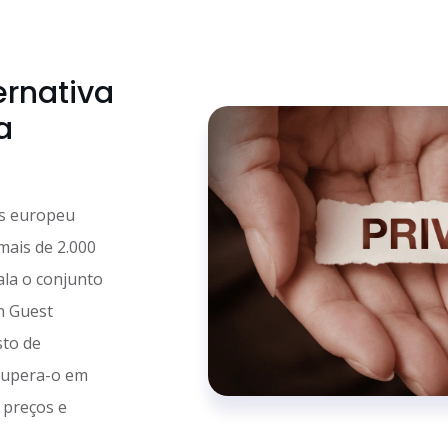
ternativa
a
es europeu
 mais de 2.000
ala o conjunto
n Guest
sto de
 supera-o em
 preços e