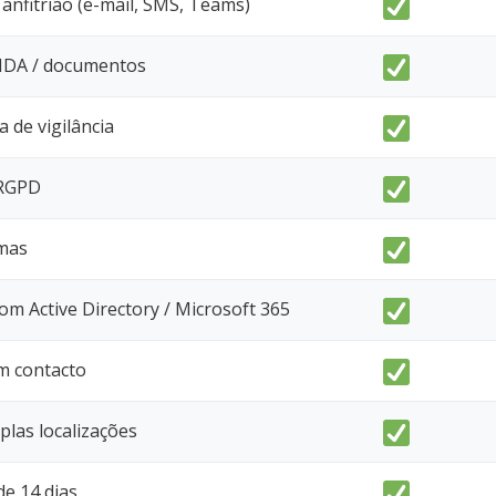
 anfitrião (e-mail, SMS, Teams)
NDA / documentos
a de vigilância
 RGPD
omas
om Active Directory / Microsoft 365
m contacto
plas localizações
de 14 dias