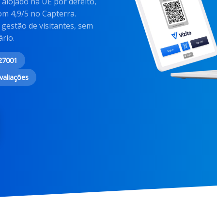
, alojado na UE por defeito,
om 4,9/5 no Capterra.
gestão de visitantes, sem
rio.
 27001
valiações