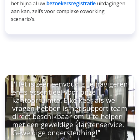
het bijna al uw
bezoekersregistratie
uitdagingen
aan kan, zelfs voor complexe coworking
scenario’s.
"Het is zeer eenvoudig te navigeren
en is essentieel voor onze
kantoorruimte. Elke keer als we
vragen hebben is het support team
direct beschikbaar om u te helpen
met een geweldige klantenservice.
Geweldige ondersteuning!"