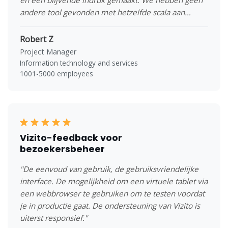
andere tool gevonden met hetzelfde scala aan
functies tegen zulke gunstige voorwaarden (prijs,
ondersteuning, openheid voor veranderingen)."
Robert Z
Project Manager
Information technology and services
1001-5000 employees
Vizito-feedback voor
bezoekersbeheer
"De eenvoud van gebruik, de gebruiksvriendelijke
interface. De mogelijkheid om een virtuele tablet via
een webbrowser te gebruiken om te testen voordat
je in productie gaat. De ondersteuning van Vizito is
uiterst responsief."