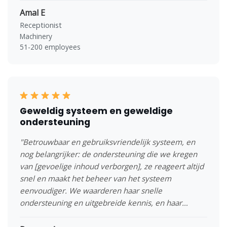
Amal E
Receptionist
Machinery
51-200 employees
Geweldig systeem en geweldige
ondersteuning
"Betrouwbaar en gebruiksvriendelijk systeem, en
nog belangrijker: de ondersteuning die we kregen
van [gevoelige inhoud verborgen], ze reageert altijd
snel en maakt het beheer van het systeem
eenvoudiger. We waarderen haar snelle
ondersteuning en uitgebreide kennis, en haar
flexibiliteit, vooral met het tijdsverschil ten opzichte
van hier in de VS."