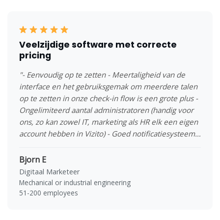
Veelzijdige software met correcte
pricing
"- Eenvoudig op te zetten - Meertaligheid van de
interface en het gebruiksgemak om meerdere talen
op te zetten in onze check-in flow is een grote plus -
Ongelimiteerd aantal administratoren (handig voor
ons, zo kan zowel IT, marketing als HR elk een eigen
account hebben in Vizito) - Goed notificatiesysteem -
Makkelijke follow-up van gebruik en
bezoekersregistratie in dashboard"
Bjorn E
Digitaal Marketeer
Mechanical or industrial engineering
51-200 employees