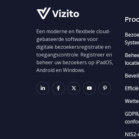
Pro
Een moderne en flexibele cloud-
Bezoe
gebaseerde software voor
Syste
digitale bezoekersregistratie en
toegangscontrole. Registreer en
Behee
beheer uw bezoekers op iPadOS,
locati
Android en Windows.
Beveil
Effici
Wettel
GDPR
confo
NIS2-