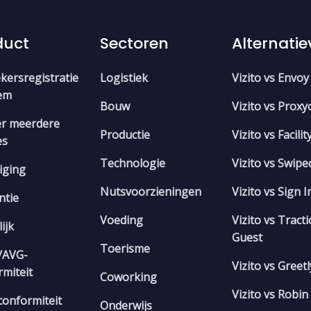
duct
Sectoren
Alternati
kersregistratie
Logistiek
Vizito vs Envoy
em
Bouw
Vizito vs Proxyc
r meerdere
Productie
Vizito vs Facili
es
Technologie
Vizito vs Swip
iging
Nutsvoorzieningen
Vizito vs Sign 
ëntie
Voeding
Vizito vs Tract
ijk
Guest
Toerisme
/AVG-
Vizito vs Greetl
rmiteit
Coworking
Vizito vs Robin
conformiteit
Onderwijs