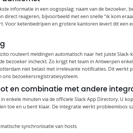
jkste informatie in een oogopslag: naam van de bezoeker, be
an direct reageren, bijvoorbeeld met een snelle “ik kom era
rt. Voor ketenbedrijven en grotere kantoren levert dit een 
ng
zito routeert meldingen automatisch naar het juiste Slack-k
 de bezoeker incheckt. Zo krijgt het team in Antwerpen enke
otterdam niet belast met irrelevante notificaties. Dit werkt
n ons bezoekersregistratiesysteem.
 bot en combinatie met andere integr
u in enkele minuten via de officiele Slack App Directory. U 
len toe en u bent klaar. De integratie werkt probleemloos 
omatische synchronisatie van hosts