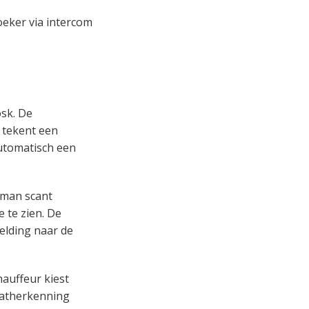
oeker via intercom
sk. De
 tekent een
automatisch een
kman scant
e te zien. De
elding naar de
hauffeur kiest
laatherkenning