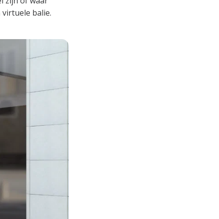
l zijn of waar
virtuele balie.