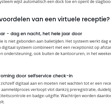
systeem wijst automatisch een dock toe en opent de slagboo
 voordelen van een virtuele receptie?
aar - dag en nacht, het hele jaar door
tie is niet gebonden aan balietijden. Het systeem werkt dag e
n digitaal systeem combineert met een receptionist op afstand,
en ondersteuning, ook buiten de kantooruren, in het weeke
roming door selfservice check-in
ichzelf digitaal aan en moeten niet wachten tot er een rece
t aanmeldproces verloopt vlot dankzij preregistratie, duidel
iteitscontrole en badge-uitgifte. Wachtrijen worden daardo
lt.