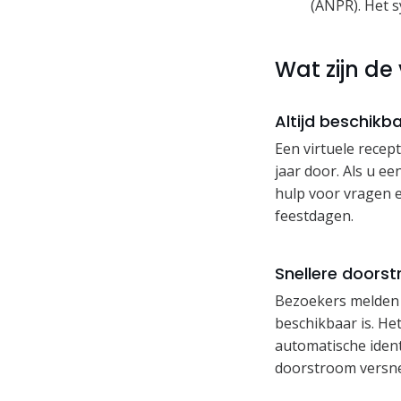
(ANPR). Het 
Wat zijn de
Altijd beschikb
Een virtuele recep
jaar door. Als u ee
hulp voor vragen 
feestdagen.
Snellere doorst
Bezoekers melden z
beschikbaar is. He
automatische ident
doorstroom versne