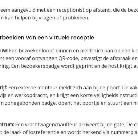
teem aangevuld met een receptionist op afstand, die de bez
n kan helpen bij vragen of problemen.
orbeelden van een virtuele receptie
uw:
Een bezoeker loopt binnen en meldt zich aan op een kio
nt een vooraf ontvangen QR-code, bevestigt de afspraak en
ring. Een bezoekersbadge wordt geprint en de host krijgt 
ijf:
Een externe monteur meldt zich aan bij de poort. De va
wijs en werkopdracht, en krijgt een korte veiligheidsinstructi
een zonegebonden badge, opent het poortje en stuurt een m
ntrum:
Een vrachtwagenchauffeur arriveert bij de gate. De c
nt de laad- of losreferentie en wordt herkend via nummerp