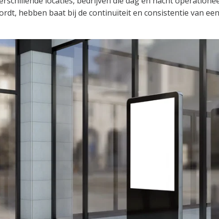
rschillende locaties, bedrijven die dag en nacht operationee
dt, hebben baat bij de continuïteit en consistentie van een 