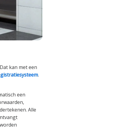
 Dat kan met een
gistratiesysteem
.
matisch een
oorwaarden,
dertekenen. Alle
ontvangt
 worden