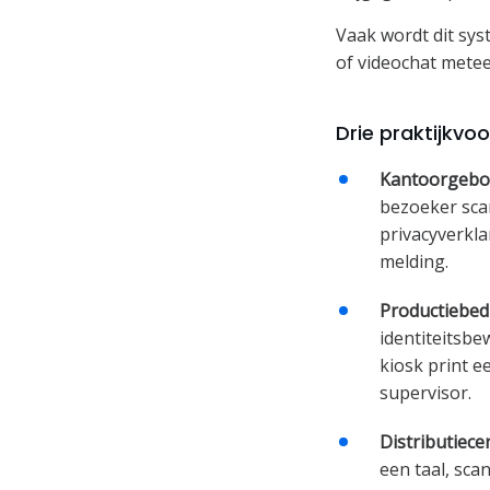
Vaak wordt dit sys
of videochat metee
Drie praktijkvo
Kantoorgebo
bezoeker sca
privacyverkla
melding.
Productiebedr
identiteitsbe
kiosk print 
supervisor.
Distributiece
een taal, sca