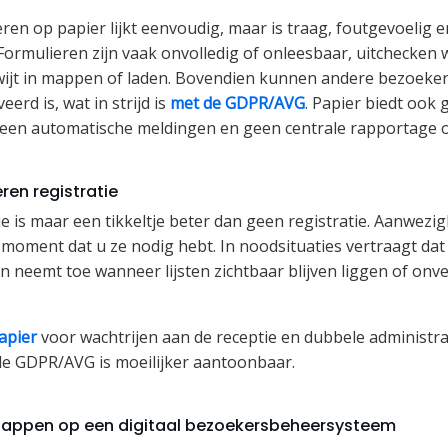
ren op papier lijkt eenvoudig, maar is traag, foutgevoelig e
. Formulieren zijn vaak onvolledig of onleesbaar, uitchecken
ijt in mappen of laden. Bovendien kunnen andere bezoeker
eerd is, wat in strijd is
met de GDPR/AVG
. Papier biedt ook 
geen automatische meldingen en geen centrale rapportage o
ren registratie
e is maar een tikkeltje beter dan geen registratie. Aanwezigh
t moment dat u ze nodig hebt. In noodsituaties vertraagt dat
en neemt toe wanneer lijsten zichtbaar blijven liggen of onv
apier
voor wachtrijen aan de receptie en dubbele administra
 de GDPR/AVG is moeilijker aantoonbaar.
tappen op een digitaal bezoekersbeheersysteem