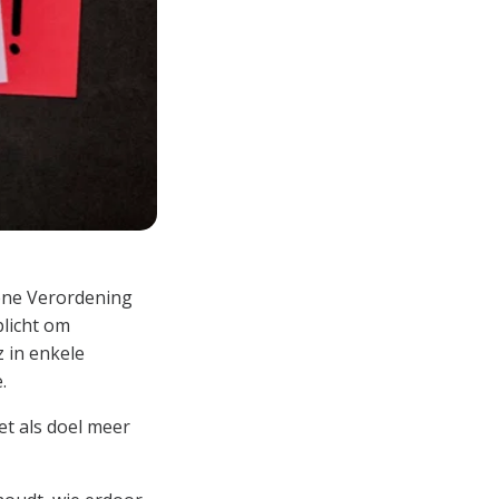
mene Verordening
plicht om
 in enkele
.
t als doel meer