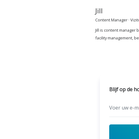
Jill
Content Manager · Vizit
Jill is content manager
facility management, b
Blijf op de 