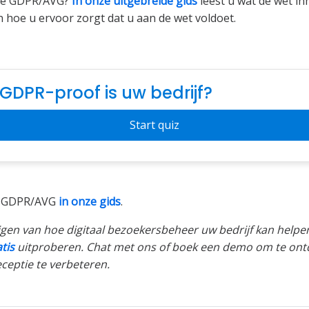
de GDPR/AVG?
In onze uitgebreide gids
leest u wat de wet in
n hoe u ervoor zorgt dat u aan de wet voldoet.
GDPR-proof is uw bedrijf?
Start quiz
e GDPR/AVG
in onze gids
.
jgen van hoe digitaal bezoekersbeheer uw bedrijf kan helpe
tis
uitproberen. Chat met ons of boek een demo om te ont
ceptie te verbeteren.