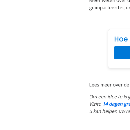
Meer weten over 
geïmpacteerd is, e
Hoe 
Lees meer over d
Om een idee te kri
Vizito
14 dagen gra
u kan helpen uw re