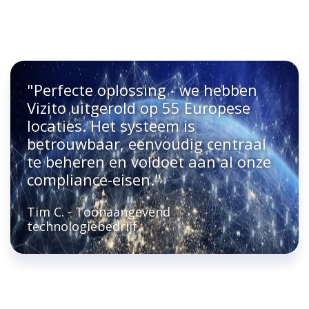
"Perfecte oplossing - we hebben
Vizito uitgerold op 55 Europese
locaties. Het systeem is
betrouwbaar, eenvoudig centraal
te beheren en voldoet aan al onze
compliance-eisen."
Tim C. - Toonaangevend
technologiebedrijf