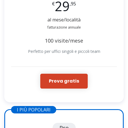
29
€
,95
al mese/località
fatturazione annuale
100 visite/mese
Perfetto per uffici singoli e piccoli team
Prova gratis
I PIÙ POPOLARI
Pro