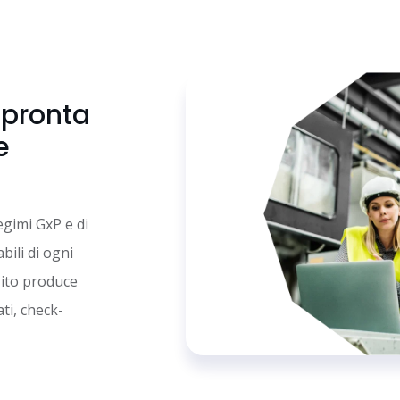
i pronta
e
gimi GxP e di
bili di ogni
zito produce
ti, check-