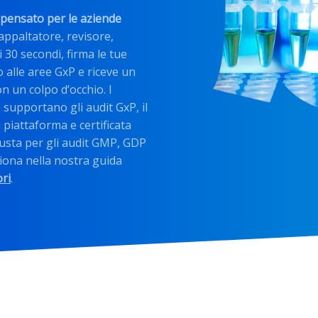
ri pensato per le aziende
ppaltatore, revisore,
i 30 secondi, firma le tue
so alle aree GxP e riceve un
n un colpo d’occhio. I
 supportano gli audit GxP, il
a piattaforma e certificata
usta per gli audit GMP, GDP
ziona nella nostra guida
ori
.