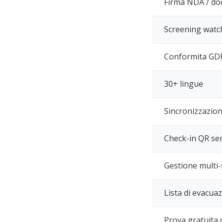
Firma NDA / do
Screening watch
Conformita GD
30+ lingue
Sincronizzazion
Check-in QR se
Gestione multi
Lista di evacua
Prova gratuita d