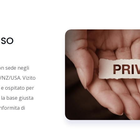
 ISO
on sede negli
/NZ/USA. Vizito
 e ospitato per
 la base giusta
nformita di