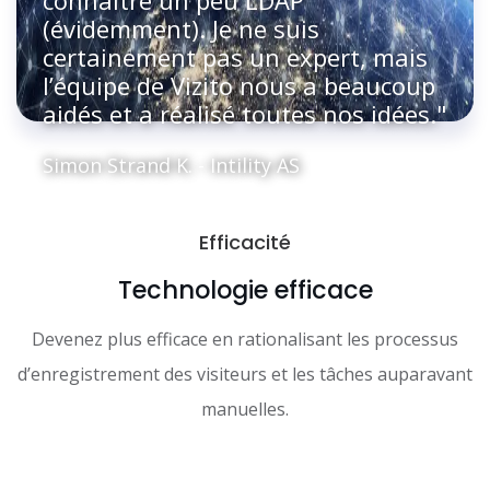
connaître un peu LDAP
(évidemment). Je ne suis
certainement pas un expert, mais
l’équipe de Vizito nous a beaucoup
aidés et a réalisé toutes nos idées."
Simon Strand K. - Intility AS
Efficacité
Technologie efficace
Devenez plus efficace en rationalisant les processus
d’enregistrement des visiteurs et les tâches auparavant
manuelles.