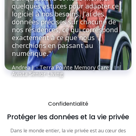
quelques astuces pour adapter ce
logiciel à nos besoins. J’ai des
données précises sur chacune de
nos résidences, ce qui correspond
exactement à ce que nous
cherchions en passant au
numérique."
Andrea J. - Terra Pointe Memory Care -
Avista Senior Living
Confidentialité
Protéger les données et la vie privée
Dans le monde entier, la vie privée est au cœur des