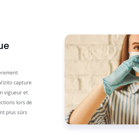
que
ièrement
 Vizito capture
n vigueur et
ections lors de
nt plus sûrs