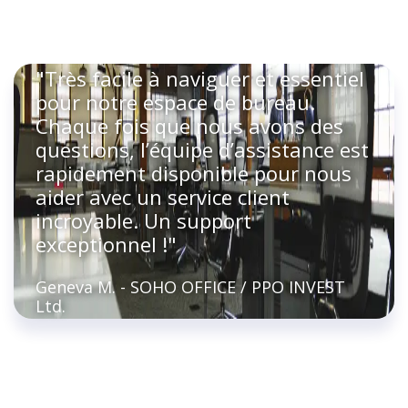
"Très facile à naviguer et essentiel
pour notre espace de bureau.
Chaque fois que nous avons des
questions, l’équipe d’assistance est
rapidement disponible pour nous
aider avec un service client
incroyable. Un support
exceptionnel !"
Geneva M. - SOHO OFFICE / PPO INVEST
Ltd.