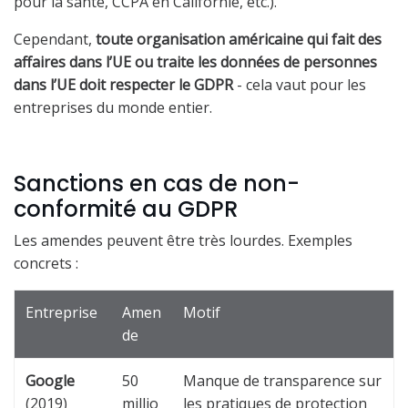
pour la santé, CCPA en Californie, etc.).
Cependant,
toute organisation américaine qui fait des
affaires dans l’UE ou traite les données de personnes
dans l’UE doit respecter le GDPR
- cela vaut pour les
entreprises du monde entier.
Sanctions en cas de non-
conformité au GDPR
Les amendes peuvent être très lourdes. Exemples
concrets :
Entreprise
Amen
Motif
de
Google
50
Manque de transparence sur
(2019)
millio
les pratiques de protection