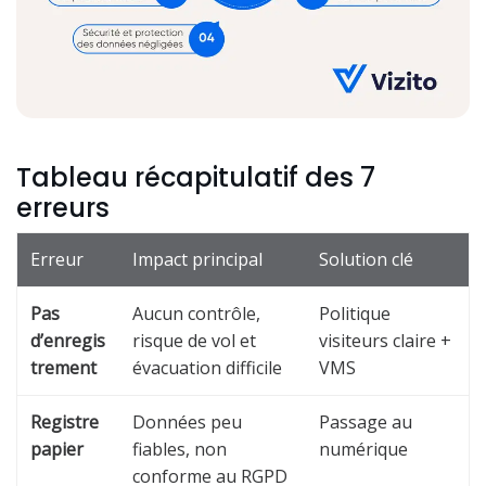
Tableau récapitulatif des 7
erreurs
Erreur
Impact principal
Solution clé
Pas
Aucun contrôle,
Politique
d’enregis
risque de vol et
visiteurs claire +
trement
évacuation difficile
VMS
Registre
Données peu
Passage au
papier
fiables, non
numérique
conforme au RGPD