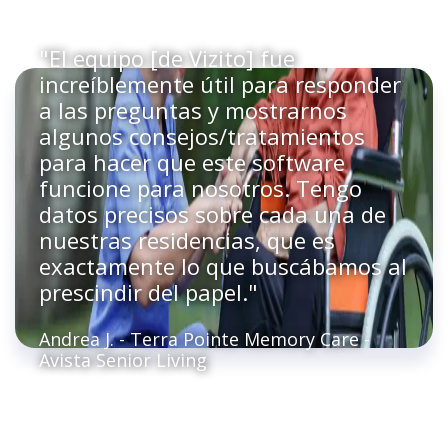
"El equipo [de Vizito] fue
increíblemente útil para responder
a las preguntas y mostrarnos
algunos consejos/tratamientos
para hacer que este software
funcione para nosotros. Tengo
datos precisos sobre cada una de
nuestras residencias, que es
exactamente lo que buscábamos al
prescindir del papel."
Andrea J. - Terra Pointe Memory Care -
Avista Senior Living