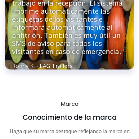
trabajo en la recepción. El sistema
imprime automáticamente las
etiquetas de los visitantes e
informará automáticamente al
anfitrión. También es muy útil un
SMS de aviso para todos los
visitantes en caso de emergencia."
Ronny K. - LAG Trailers
Marca
Conocimiento de la marca
Haga que su marca destaque reflejando la marca en