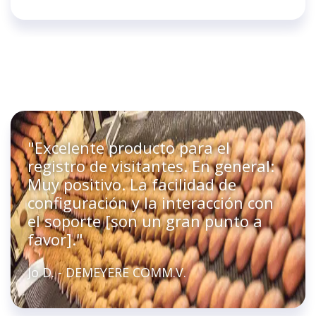
"Excelente producto para el
registro de visitantes. En general:
Muy positivo. La facilidad de
configuración y la interacción con
el soporte [son un gran punto a
favor]."
Jo D. - DEMEYERE COMM.V.