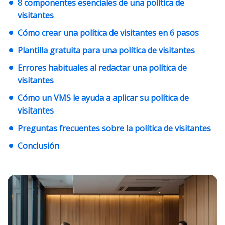
8 componentes esenciales de una política de
visitantes
Cómo crear una política de visitantes en 6 pasos
Plantilla gratuita para una política de visitantes
Errores habituales al redactar una política de
visitantes
Cómo un VMS le ayuda a aplicar su política de
visitantes
Preguntas frecuentes sobre la política de visitantes
Conclusión