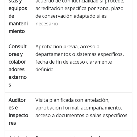
stas y
acuerdo de confidencialidad si procede,
equipos
acreditación específica por zona, plazo
de
de conservación adaptado si es
manteni
necesario
miento
Consult
Aprobación previa, acceso a
ores y
departamentos o sistemas específicos,
colabor
fecha de fin de acceso claramente
adores
definida
externo
s
Auditor
Visita planificada con antelación,
es e
aprobación formal, acompañamiento,
inspecto
acceso a documentos o salas específicos
res