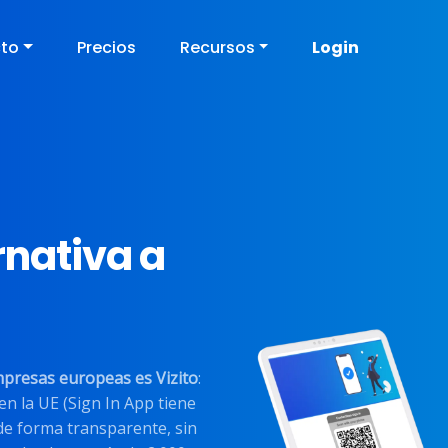
cto
Precios
Recursos
Login
rnativa a
mpresas europeas es Vizito
:
en la UE (Sign In App tiene
de forma transparente, sin