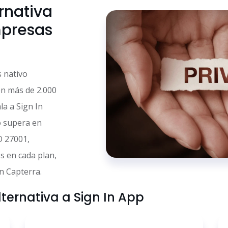
ernativa
mpresas
s nativo
en más de 2.000
la a Sign In
lo supera en
SO 27001,
s en cada plan,
n Capterra.
lternativa a Sign In App