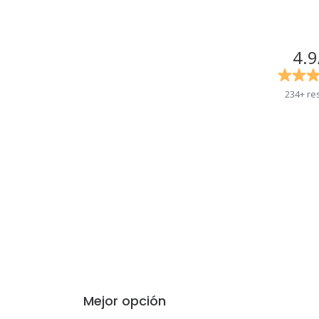
4.9
234+ re
Mejor opción