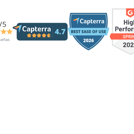
/5
señas