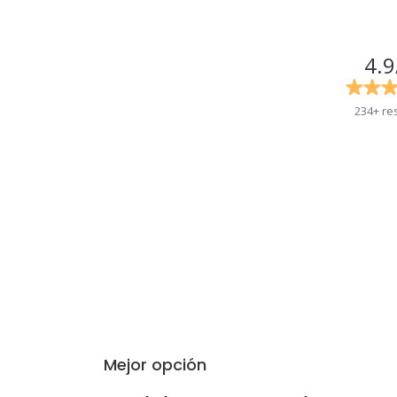
4.9
234+ re
Mejor opción