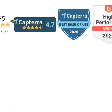
/5
señas