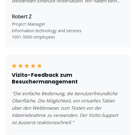
bleibenden Eindruck hinterlassen. Wir haben kein
anderes Tool mit dem gleichen Funktionsumfang zu
so günstigen Bedingungen (Preis, Support, Offenheit
Robert Z
für Änderungen) gefunden."
Project Manager
Information technology and services
1001-5000 employees
Vizito-Feedback zum
Besuchermanagement
"Die einfache Bedienung, die benutzerfreundliche
Oberfläche. Die Möglichkeit, ein virtuelles Tablet
über den Webbrowser zum Testen vor der
Inbetriebnahme zu verwenden. Der Vizito-Support
ist äusserst reaktionsschnell."