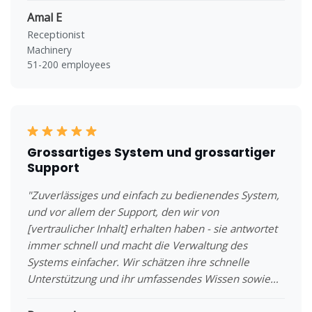
Amal E
Receptionist
Machinery
51-200 employees
Grossartiges System und grossartiger
Support
"Zuverlässiges und einfach zu bedienendes System,
und vor allem der Support, den wir von
[vertraulicher Inhalt] erhalten haben - sie antwortet
immer schnell und macht die Verwaltung des
Systems einfacher. Wir schätzen ihre schnelle
Unterstützung und ihr umfassendes Wissen sowie
ihre Flexibilität, besonders mit dem Zeitunterschied
zu uns in den USA."