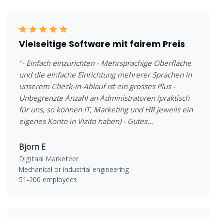
Vielseitige Software mit fairem Preis
"- Einfach einzurichten - Mehrsprachige Oberfläche
und die einfache Einrichtung mehrerer Sprachen in
unserem Check-in-Ablauf ist ein grosses Plus -
Unbegrenzte Anzahl an Administratoren (praktisch
für uns, so können IT, Marketing und HR jeweils ein
eigenes Konto in Vizito haben) - Gutes
Benachrichtigungssystem - Einfache Nachverfolgung
der Nutzung und Besucherregistrierung im
Bjorn E
Dashboard"
Digitaal Marketeer
Mechanical or industrial engineering
51-200 employees