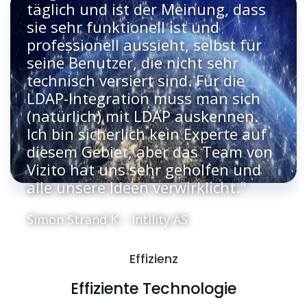
täglich und ist der Meinung, dass
sie sehr funktionell ist und
professionell aussieht, selbst für
seine Benutzer, die nicht sehr
technisch versiert sind. Für die
LDAP-Integration muss man sich
(natürlich) mit LDAP auskennen.
Ich bin sicherlich kein Experte auf
diesem Gebiet, aber das Team von
Vizito hat uns sehr geholfen und
alle unsere Ideen verwirklicht."
Simon Strand K. - Intility AS
Effizienz
Effiziente Technologie