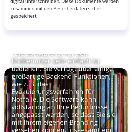
digital unterschreiben. Diese Dokumente werden
zusammen mit den Besucherdaten sicher
gespeichert.
"Die Software ist für den
Endbenutzer sehr einfach zu
bedienen. Sie verfügt über einige
großartige Backend-Funktionen,
wie z. B. das
Evakuierungsverfahren für
Notfälle. Die Software kann
vollständig an Ihre Bedürfnisse
angepasst werden, so dass Sie sie
mit Ihrem eigenen Branding
versehen können. Insgesamt ein