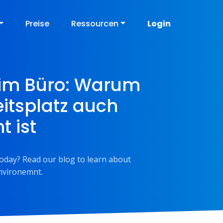
Preise
Ressourcen
Login
t im Büro: Warum
itsplatz auch
t ist
 today? Read our blog to learn about
nvironemnt.