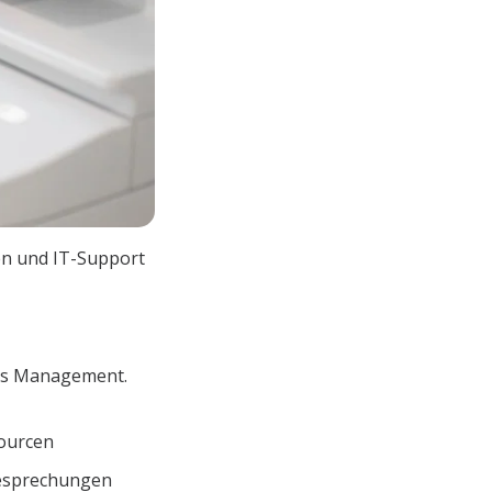
en und IT-Support
hes Management.
sourcen
esprechungen