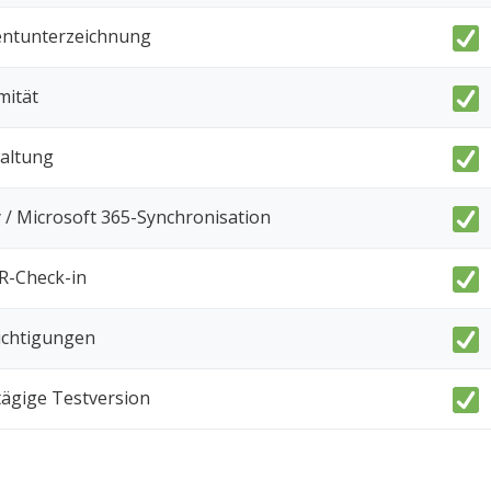
ntunterzeichnung
ität
waltung
y / Microsoft 365-Synchronisation
R-Check-in
ichtigungen
tägige Testversion