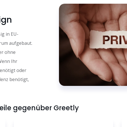
ign
ßig in EU-
rum aufgebaut.
ter ohne
Wenn Ihr
enötigt oder
enz benötigt,
ile gegenüber Greetly