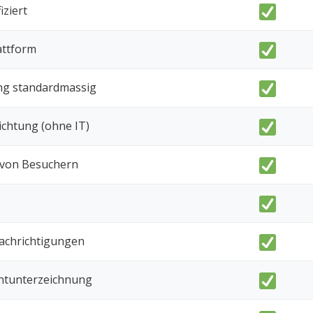
iziert
attform
ng standardmassig
ichtung (ohne IT)
von Besuchern
achrichtigungen
tunterzeichnung