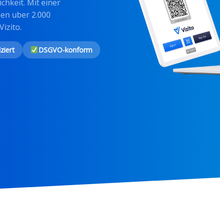
hkeit. Mit einer
uen uber 2.000
izito.
ziert
DSGVO-konform