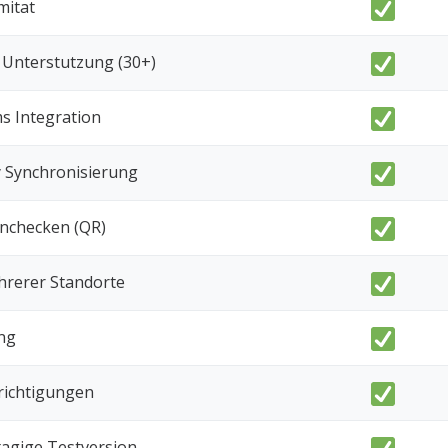
itat
Unterstutzung (30+)
s Integration
y Synchronisierung
inchecken (QR)
rerer Standorte
ng
richtigungen
tagige Testversion