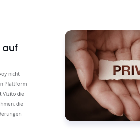
 auf
voy nicht
en Plattform
Vizito die
ehmen, die
rderungen